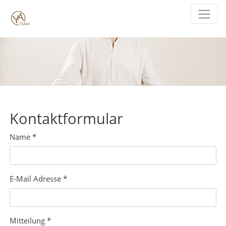
Direkt zur Hauptnavigation springen
Direkt zum Inhalt springen
Kontaktformular
Name
*
E-Mail Adresse
*
Mitteilung
*